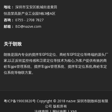
地址：
深圳市宝安区航城街道黄田
恒昌荣高新产业工业园9栋3楼A区
咨询：
0755 - 2708 7827
邮箱：
BD@nazve.com
关于朗致
朗致是国内专业的搅拌车GPS定位、商砼车GPS定位等终端的源头厂
家,以正反转监控传感和卫星定位等技术为核心,为客户提供有效的商
砼车gps管理系统、搅拌车gps管理系统、搅拌车定位系统,商砼车定
位系统等物联方案。
粤ICP备19003820号
Copyright © 2018 nazve 深圳市朗致科技有限
公司 版权所有
法律声明
|
网站地图
|
XML