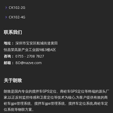
CK102-2G
CK102-4G
联系我们
地址：
深圳市宝安区航城街道黄田
恒昌荣高新产业工业园9栋3楼A区
咨询：
0755 - 2708 7827
邮箱：
BD@nazve.com
关于朗致
朗致是国内专业的搅拌车GPS定位、商砼车GPS定位等终端的源头厂
家,以正反转监控传感和卫星定位等技术为核心,为客户提供有效的商
砼车gps管理系统、搅拌车gps管理系统、搅拌车定位系统,商砼车定
位系统等物联方案。