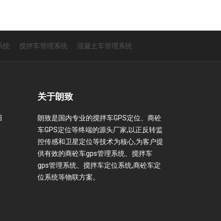
系统
搅拌车管理系统
混凝土车管理系统
关于朗致
田
朗致是国内专业的搅拌车GPS定位、商砼
车GPS定位等终端的源头厂家,以正反转监
控传感和卫星定位等技术为核心,为客户提
供有效的商砼车gps管理系统、搅拌车
gps管理系统、搅拌车定位系统,商砼车定
位系统等物联方案。