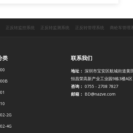
正反转监控系统
正反转监测系统
正反转管理系统
商砼车管理
分类
联系我们
00
地址：
深圳市宝安区航城街道黄
恒昌荣高新产业工业园9栋3楼A区
00B
咨询：
0755 - 2708 7827
01
邮箱：
BD@nazve.com
10
02-2G
02-4G