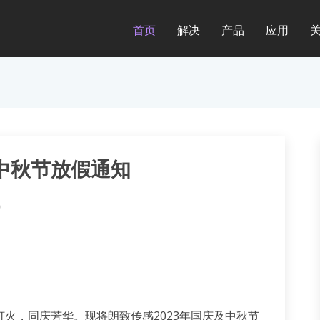
首页
解决
产品
应用
及中秋节放假通知
讯
灯火，同庆芳华。现将朗致传感2023年国庆及中秋节