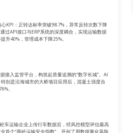
核心
KPI
：正转达标率突破
98.7%
，异常反转次数下降
是通过
API
接口与
ERP
系统的深度耦合，实现运输数据
率提升
40%
，管理成本下降
25%
。
据接入监管平台，构筑起质量追溯的“数字长城”。
AI
，特别是沿海城市的大桥项目应用后，混凝土强度合
76%
。
商砼车运输企业上传行车数据后，经风控模型评估最高
业首个“商砼运输安全指数”，开创了用数据量化风险