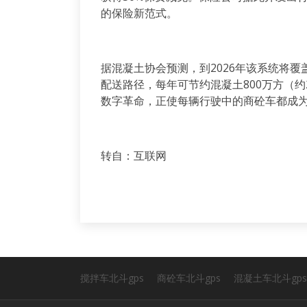
的保险新范式。
据混凝土协会预测，到
2026
年该系统将覆
配送路径，每年可节约混凝土
800
万方（约
数字革命，正使每辆行驶中的商砼车都成
转自：互联网
搅拌车北斗gps
商砼车北斗gps
混凝土车北斗gps