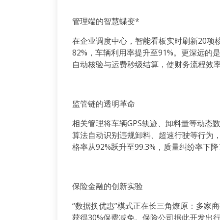
管理端的智慧蝶变
*
在企业调度中心，智能看板实时刷新
20
项
82%
，车辆利用率提升至
91%
。更深远的
自动核验与运费秒级结算，使财务流程效
监管链的透明革命
相关管理将车辆
GPS
轨迹、卸料量等动态数
算法自动识别违规卸料、超速行驶等行为
格率从
92%
跃升至
99.3%
，质量纠纷率下降
保险金融的创新实验
“数据换优惠”模式正在长三角燎原：多家
获得
30%
保费减免。保险公司据此开发出行