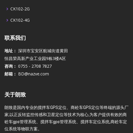
CK102-2G
CK102-4G
联系我们
地址：
深圳市宝安区航城街道黄田
恒昌荣高新产业工业园9栋3楼A区
咨询：
0755 - 2708 7827
邮箱：
BD@nazve.com
关于朗致
朗致是国内专业的搅拌车GPS定位、商砼车GPS定位等终端的源头厂
家,以正反转监控传感和卫星定位等技术为核心,为客户提供有效的商
砼车gps管理系统、搅拌车gps管理系统、搅拌车定位系统,商砼车定
位系统等物联方案。