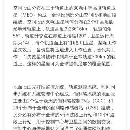
空间段由分布在三个轨道上的30颗中等高度轨道卫
星（MEO）构成，全球设施部分由空间段和地面段
组成。空间段的30颗卫星均匀分布在3个中高度圆
形地球轨道上，轨道高度为23616km，轨道倾角
56°，轨道升交点在赤道上相隔120°，卫星运行周
期为14h，每个轨道面上有1颗备用卫星。某颗工作
星失效后，备份星将迅速进入工作位置，替代其工
作，而失效星将被转移到高于正常轨道300km的轨
道上。这样的星座可为全球提供足够的覆盖范围。
地面段由完好性监控系统、轨道测控系统、时间同
步系统和系统管理中心组成。伽利略系统的地面段
主要由2个位于欧洲的伽利略控制中心（GCC）和
29个分布于全球的伽利略传感器站（GSS）组成，
另外还有分布于全球的5个S波段上行站和10个C波
段上行站，用于控制中心与卫星之间的数据交换。
控制中心与传感器站之间通过冗余通信网络相连。