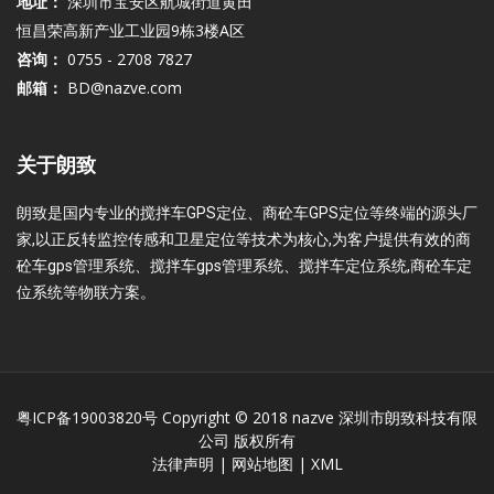
地址：
深圳市宝安区航城街道黄田
恒昌荣高新产业工业园9栋3楼A区
咨询：
0755 - 2708 7827
邮箱：
BD@nazve.com
关于朗致
朗致是国内专业的搅拌车GPS定位、商砼车GPS定位等终端的源头厂
家,以正反转监控传感和卫星定位等技术为核心,为客户提供有效的商
砼车gps管理系统、搅拌车gps管理系统、搅拌车定位系统,商砼车定
位系统等物联方案。
粤ICP备19003820号
Copyright © 2018 nazve 深圳市朗致科技有限
公司 版权所有
法律声明
|
网站地图
|
XML