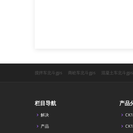
朗
2022年
搅拌车北斗gps
商砼车北斗gps
混凝土车北斗gps
栏目导航
产品
解决
CK1
产品
CK1