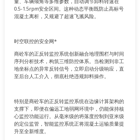
量、车辆倾角等多维参数，自动调节卸料转速在
0.5-1.5rpm
安全区间。这种动态平衡既防止高标号
混凝土离析，又规避了超速飞溅风险。
时空联控的安全网
*
商砼车的正反转监控系统创新融合地理围栏与时间
序列分析技术，构筑三维防控体系。当检测到非工
地坐标点的异常反转信号，立即启动分级响应，直
至后台人工介入，彻底杜绝违规卸料操作。
特别是商砼车的正反转监控系统在边缘计算架构的
支撑下，即便在偏远工地弱网环境中，仍能保持核
心监控功能运行。从毫米级的坍落度控制到亚米级
的定位监管，智能监控系统正将混凝土运输质量提
升至全新维度。