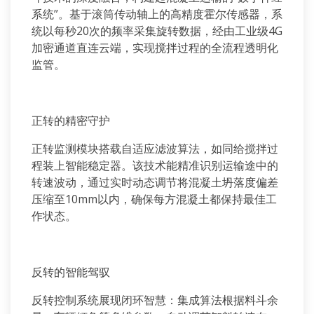
系统”。基于滚筒传动轴上的高精度霍尔传感器，系
统以每秒
20
次的频率采集旋转数据，经由工业级
4G
加密通道直连云端，实现搅拌过程的全流程透明化
监管。
正转的精密守护
正转监测模块搭载自适应滤波算法，如同给搅拌过
程装上智能稳定器。该技术能精准识别运输途中的
转速波动，通过实时动态调节将混凝土坍落度偏差
压缩至
10mm
以内，确保每方混凝土都保持最佳工
作状态。
反转的智能驾驭
反转控制系统展现闭环智慧：集成算法根据料斗余