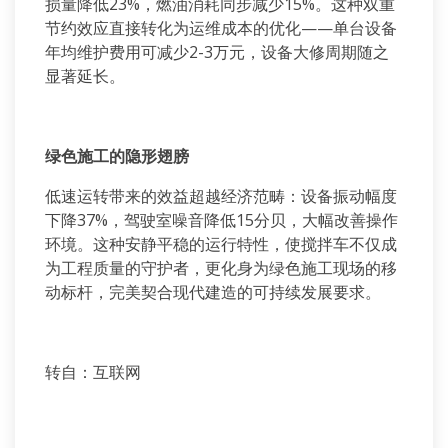
损量降低
23%
，燃油消耗同步减少
15%
。这种双重
节约效应直接转化为运维成本的优化——单台设备
年均维护费用可减少
2-3
万元，设备大修周期随之
显著延长。
绿色施工的隐形翅膀
低速运转带来的效益超越经济范畴：设备振动幅度
下降
37%
，驾驶室噪音降低
15
分贝，大幅改善操作
环境。这种安静平稳的运行特性，使搅拌车不仅成
为工程质量的守护者，更化身为绿色施工现场的移
动标杆，完美契合现代建造的可持续发展要求。
转自：互联网