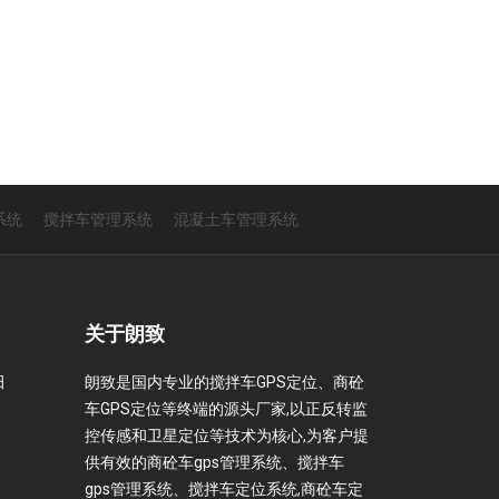
系统
搅拌车管理系统
混凝土车管理系统
关于朗致
田
朗致是国内专业的搅拌车GPS定位、商砼
车GPS定位等终端的源头厂家,以正反转监
控传感和卫星定位等技术为核心,为客户提
供有效的商砼车gps管理系统、搅拌车
gps管理系统、搅拌车定位系统,商砼车定