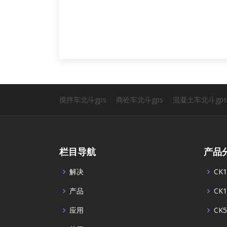
搅拌车北斗gps
商砼车北斗gps
混凝土车北斗gps
栏目导航
产品
解决
CK1
产品
CK1
应用
CK5