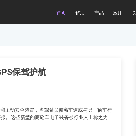
首页
解决
产品
应用
GPS保驾护航
统和主动安全装置，当驾驶员偏离车道或与另一辆车行
警报。这些新型的商砼车电子装备被行业人士称之为