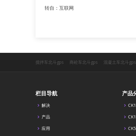
转自：互联网
搅拌车北斗gps
商砼车北斗gps
混凝土车北斗gps
栏目导航
产品
解决
CK1
产品
CK1
应用
CK5