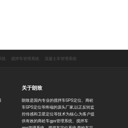
系统
搅拌车管理系统
混凝土车管理系统
关于朗致
田
朗致是国内专业的搅拌车GPS定位、商砼
车GPS定位等终端的源头厂家,以正反转监
控传感和卫星定位等技术为核心,为客户提
供有效的商砼车gps管理系统、搅拌车
gps管理系统、搅拌车定位系统,商砼车定