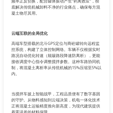
频率正反切换，配合罐体振动产生
"
剥离效应
"
，彻
底解决传统机械卸料不净的行业痛点，确保每方混
凝土物尽其用。
云端互联的全局优化
高端车型搭载的北斗
GPS
定位与商砼罐转向远程监
控系统，构建了立体控制网络。车辆不仅根据实时
路况自动优化转速（颠簸路段降速防离析），更能
接收调度中心指令调整搅拌参数。这种车路协同机
制，将混凝土离析率从传统机械的
15%
压缩至
5%
以
内。
当搅拌车披上智能战甲，工程品质便有了数字基因
的守护。从物料感知到云端决策，机电一体化技术
正将混凝土运输精度推向新高度，为现代建筑提供
着零误差的材料保障。