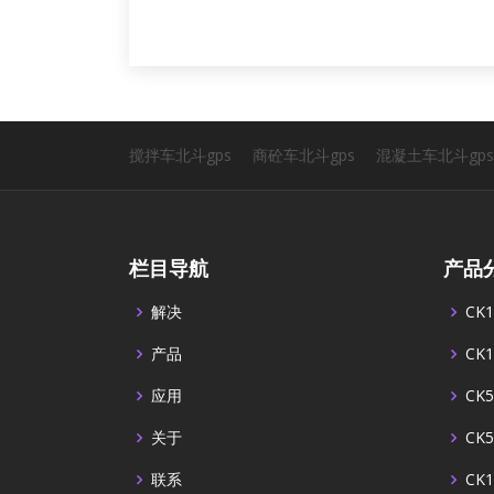
搅拌车北斗gps
商砼车北斗gps
混凝土车北斗gps
栏目导航
产品
解决
CK1
产品
CK1
应用
CK5
关于
CK5
联系
CK1