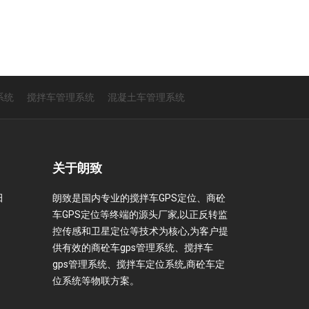
系统
搅拌车管理系统
混凝土车管理系统
关于朗致
田
朗致是国内专业的搅拌车GPS定位、商砼
车GPS定位等终端的源头厂家,以正反转监
控传感和卫星定位等技术为核心,为客户提
供有效的商砼车gps管理系统、搅拌车
gps管理系统、搅拌车定位系统,商砼车定
位系统等物联方案。