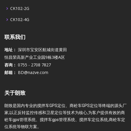
CK102-2G
CK102-4G
联系我们
地址：
深圳市宝安区航城街道黄田
恒昌荣高新产业工业园9栋3楼A区
咨询：
0755 - 2708 7827
邮箱：
BD@nazve.com
关于朗致
朗致是国内专业的搅拌车GPS定位、商砼车GPS定位等终端的源头厂
家,以正反转监控传感和卫星定位等技术为核心,为客户提供有效的商
砼车gps管理系统、搅拌车gps管理系统、搅拌车定位系统,商砼车定
位系统等物联方案。