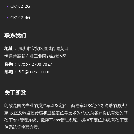
CK102-2G
CK102-4G
联系我们
地址：
深圳市宝安区航城街道黄田
恒昌荣高新产业工业园9栋3楼A区
咨询：
0755 - 2708 7827
邮箱：
BD@nazve.com
关于朗致
朗致是国内专业的搅拌车GPS定位、商砼车GPS定位等终端的源头厂
家,以正反转监控传感和卫星定位等技术为核心,为客户提供有效的商
砼车gps管理系统、搅拌车gps管理系统、搅拌车定位系统,商砼车定
位系统等物联方案。