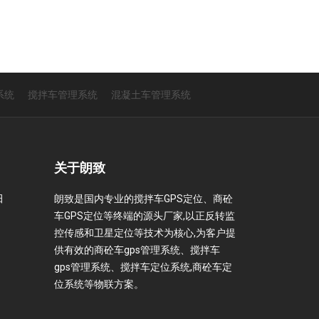
系统
搅拌车管理系统
混凝土车管理系统
关于朗致
田
朗致是国内专业的搅拌车GPS定位、商砼
车GPS定位等终端的源头厂家,以正反转监
控传感和卫星定位等技术为核心,为客户提
供有效的商砼车gps管理系统、搅拌车
gps管理系统、搅拌车定位系统,商砼车定
位系统等物联方案。