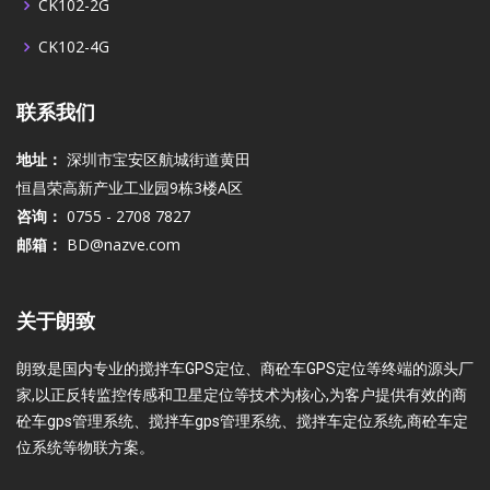
CK102-2G
CK102-4G
联系我们
地址：
深圳市宝安区航城街道黄田
恒昌荣高新产业工业园9栋3楼A区
咨询：
0755 - 2708 7827
邮箱：
BD@nazve.com
关于朗致
朗致是国内专业的搅拌车GPS定位、商砼车GPS定位等终端的源头厂
家,以正反转监控传感和卫星定位等技术为核心,为客户提供有效的商
砼车gps管理系统、搅拌车gps管理系统、搅拌车定位系统,商砼车定
位系统等物联方案。