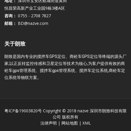
地址：
深圳市宝安区航城街道黄田
恒昌荣高新产业工业园9栋3楼A区
咨询：
0755 - 2708 7827
邮箱：
BD@nazve.com
关于朗致
朗致是国内专业的搅拌车GPS定位、商砼车GPS定位等终端的源头厂
家,以正反转监控传感和卫星定位等技术为核心,为客户提供有效的商
砼车gps管理系统、搅拌车gps管理系统、搅拌车定位系统,商砼车定
位系统等物联方案。
粤ICP备19003820号
Copyright © 2018 nazve 深圳市朗致科技有限
公司 版权所有
法律声明
|
网站地图
|
XML