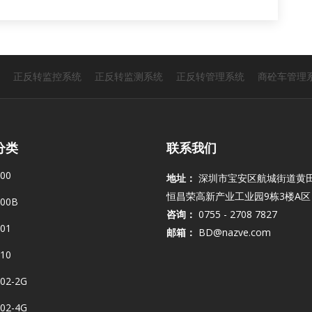
正反转监控系统
正反转监测系统
正反转管理系统
商砼车管理
分类
联系我们
00
地址：
深圳市宝安区航城街道黄
恒昌荣高新产业工业园9栋3楼A区
00B
咨询：
0755 - 2708 7827
01
邮箱：
BD@nazve.com
10
02-2G
02-4G