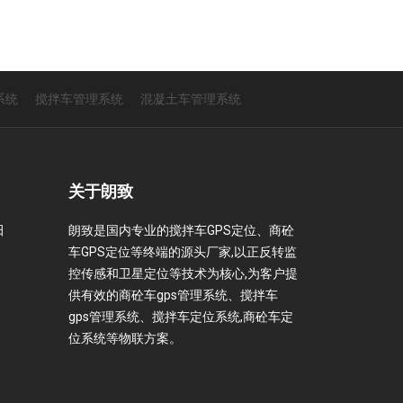
系统
搅拌车管理系统
混凝土车管理系统
关于朗致
田
朗致是国内专业的搅拌车GPS定位、商砼
车GPS定位等终端的源头厂家,以正反转监
控传感和卫星定位等技术为核心,为客户提
供有效的商砼车gps管理系统、搅拌车
gps管理系统、搅拌车定位系统,商砼车定
位系统等物联方案。