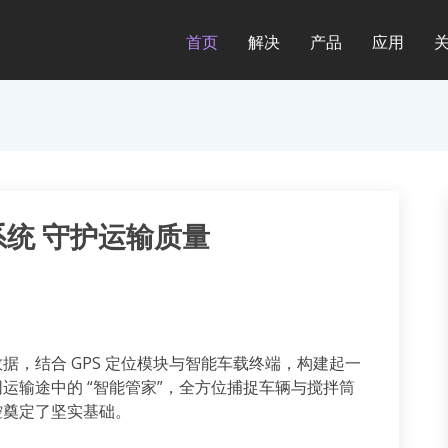
首页
解决
产品
应用
统 守护运输质量
数据，结合
GPS
定位模块与智能车载终端，构建起一
同运输途中的
“
智能管家
”
，全方位捕捉车辆与搅拌筒
控奠定了坚实基础。